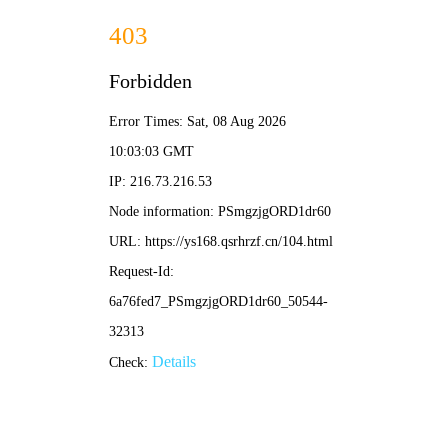
爱碟影院
💿
💿 碟影导航 ·
爱碟影院
/ 珍藏片库
‹
›
🎞️ 怀旧
💽 经典
🎬 文艺
🔍 悬疑